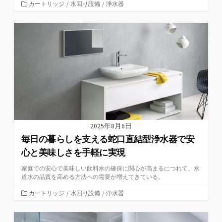
カ
カートリッジ
/
水回り設備
/
浄水器
テ
ゴ
リ
ー
2025年8月6日
毎日の暮らしを支える蛇口直結型浄水器で安
心と美味しさを手軽に実現
家庭での安心で美味しい飲料水の確保に関心が高まるにつれて、水
道水の品質を高める方法への需要が増えてきている。
カ
カートリッジ
/
水回り設備
/
浄水器
テ
ゴ
リ