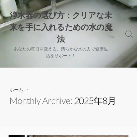
コ
ン
浄水器の選び方：クリアな未
テ
来を手に入れるための水の魔
ン
ツ
検
法
へ
索
切
ス
あなたの毎日を変える、清らかな水の力で健康生
り
活をサポート！
キ
替
ッ
え
プ
ホーム
>
Monthly Archive:
2025年8月