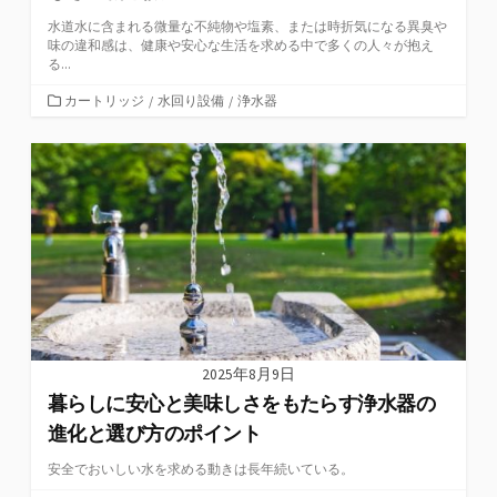
水道水に含まれる微量な不純物や塩素、または時折気になる異臭や
味の違和感は、健康や安心な生活を求める中で多くの人々が抱え
る...
カ
カートリッジ
/
水回り設備
/
浄水器
テ
ゴ
リ
ー
2025年8月9日
暮らしに安心と美味しさをもたらす浄水器の
進化と選び方のポイント
安全でおいしい水を求める動きは長年続いている。