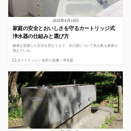
2025年8月18日
家庭の安全とおいしさを守るカートリッジ式
浄水器の仕組みと選び方
健康を意識した生活を営むうえで、水の質について気を配る家庭が
増えている。
カ
カートリッジ
/
水回り設備
/
浄水器
テ
ゴ
リ
ー