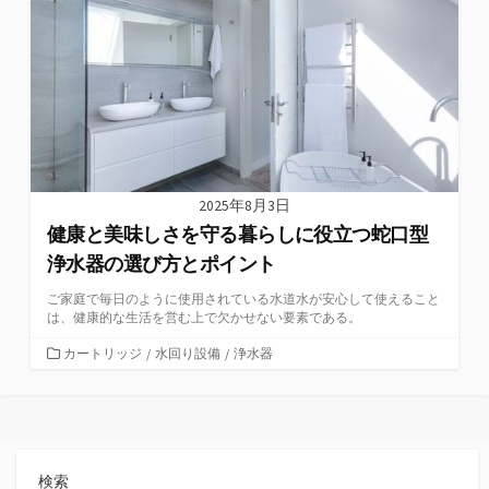
ー
2025年8月3日
健康と美味しさを守る暮らしに役立つ蛇口型
浄水器の選び方とポイント
ご家庭で毎日のように使用されている水道水が安心して使えること
は、健康的な生活を営む上で欠かせない要素である。
カ
カートリッジ
/
水回り設備
/
浄水器
テ
ゴ
リ
ー
検索