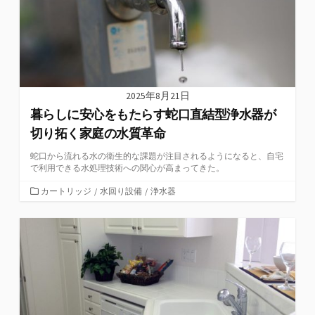
2025年8月21日
暮らしに安心をもたらす蛇口直結型浄水器が
切り拓く家庭の水質革命
蛇口から流れる水の衛生的な課題が注目されるようになると、自宅
で利用できる水処理技術への関心が高まってきた。
カ
カートリッジ
/
水回り設備
/
浄水器
テ
ゴ
リ
ー