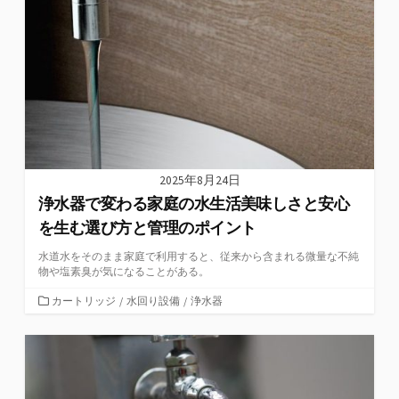
2025年8月24日
浄水器で変わる家庭の水生活美味しさと安心
を生む選び方と管理のポイント
水道水をそのまま家庭で利用すると、従来から含まれる微量な不純
物や塩素臭が気になることがある。
カ
カートリッジ
/
水回り設備
/
浄水器
テ
ゴ
リ
ー