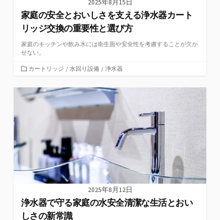
2025年8月15日
家庭の安全とおいしさを支える浄水器カート
リッジ交換の重要性と選び方
家庭のキッチンや飲み水には衛生面や安全性を考慮することが欠か
せない。
カ
カートリッジ
/
水回り設備
/
浄水器
テ
ゴ
リ
ー
2025年8月12日
浄水器で守る家庭の水安全清潔な生活とおい
しさの新常識