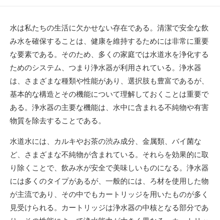
開
終
稿
日
更
者
新
水は私たちの生活に欠かせない存在である。
清潔で安全な飲
日
み水を確保することは、健康を維持するためには非常に重要
な要素である。そのため、多くの家庭では水道水を浄化する
ためのシステム、つまり浄水器が利用されている。浄水器
は、さまざまな種類や性能があり、選択肢も豊富であるが、
基本的な構造とその機能について理解しておくことは重要で
ある。浄水器の主要な機能は、水中に含まれる不純物や有害
物質を除去することである。
水道水には、カルキやお茶の渋み成分、金属類、バイ菌な
ど、さまざまな不純物が含まれている。それらを効果的に取
り除くことで、飲み水が安全で美味しいものになる。浄水器
には多くのタイプがあるが、一般的には、ろ材を使用した物
が主流であり、その中でもカートリッジを用いたものが多く
見受けられる。カートリッジは浄水器の中核となる部分であ