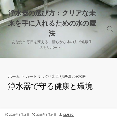
コ
ン
浄水器の選び方：クリアな未
テ
来を手に入れるための水の魔
ン
ツ
検
法
へ
索
切
ス
あなたの毎日を変える、清らかな水の力で健康生
り
活をサポート！
キ
替
ッ
え
プ
ホーム
>
カートリッジ
/
水回り設備
/
浄水器
浄水器で守る健康と環境
公
最
投
2025年6月18日
2025年5月24日
GIUSTO