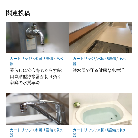
関連投稿
カートリッジ
/
水回り設備
/
浄水
カートリッジ
/
水回り設備
/
浄水
器
器
暮らしに安心をもたらす蛇
浄水器で守る健康な水生活
口直結型浄水器が切り拓く
家庭の水質革命
カートリッジ
/
水回り設備
/
浄水
カートリッジ
/
水回り設備
/
浄水
器
器