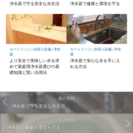
浄水器で守る安全な水生活
浄水器で健康と環境を守る
カートリッジ
/
水回り設備
/
浄水
カートリッジ
/
水回り設備
/
浄水
器
器
より安全で美味しい水を求
浄水器で安心な水を手に入
めて家庭用浄水器選びの基
れる方法
礎知識と賢い活用法
前の投稿
浄水器で守る安全な水生活
次の投稿
浄水器で健康と環境を守る