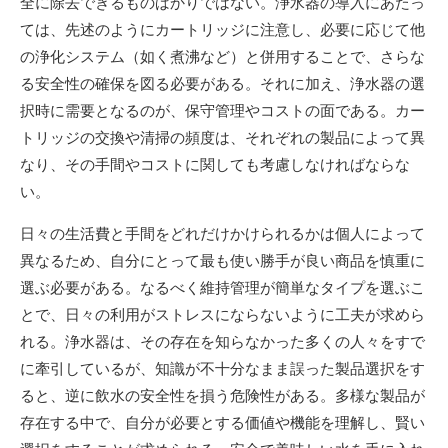
全に除去できるものばかりではない。浄水器の導入にあたっ
ては、先述のようにカートリッジに注意し、必要に応じて他
の浄化システム（如く煮沸など）と併用することで、さらな
る安全性の確保を図る必要がある。それに加え、浄水器の選
択時に需要となるのが、保守管理やコストの面である。カー
トリッジの交換や清掃の頻度は、それぞれの製品によって異
なり、その手間やコストに関しても考慮しなければならな
い。
日々の生活費と手間をどれだけかけられるかは個人によって
異なるため、自分にとって最も使い勝手が良い商品を慎重に
選ぶ必要がある。なるべく維持管理が簡単なタイプを選ぶこ
とで、日々の利用がストレスにならないように工夫が求めら
れる。浄水器は、その存在を知らなかった多くの人々をすで
に牽引しているが、知識が不十分なまま誤った製品選択をす
ると、逆に飲水の安全性を損う危険性がある。多様な製品が
存在する中で、自分が必要とする価値や機能を理解し、賢い