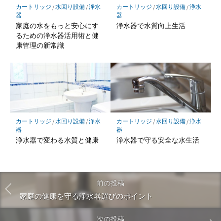
カートリッジ
/
水回り設備
/
浄水
カートリッジ
/
水回り設備
/
浄水
器
器
家庭の水をもっと安心にす
浄水器で水質向上生活
るための浄水器活用術と健
康管理の新常識
カートリッジ
/
水回り設備
/
浄水
カートリッジ
/
水回り設備
/
浄水
器
器
浄水器で変わる水質と健康
浄水器で守る安全な水生活
前の投稿
家庭の健康を守る浄水器選びのポイント
次の投稿