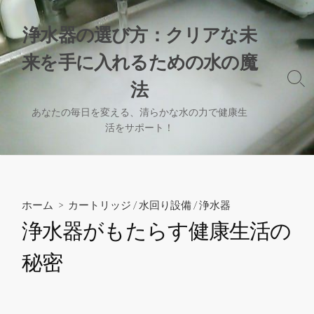
コ
ン
浄水器の選び方：クリアな未
テ
来を手に入れるための水の魔
ン
ツ
検
法
へ
索
切
ス
あなたの毎日を変える、清らかな水の力で健康生
り
活をサポート！
キ
替
ッ
え
プ
ホーム
>
カートリッジ
/
水回り設備
/
浄水器
浄水器がもたらす健康生活の
秘密