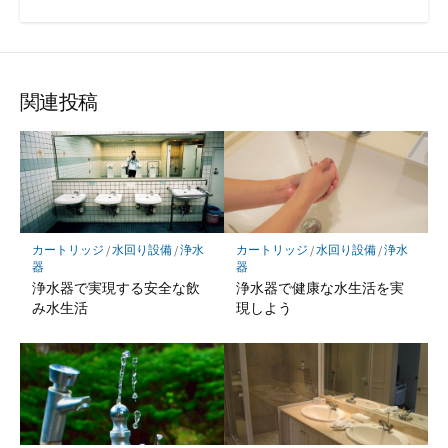
関連投稿
カートリッジ
/
水回り設備
/
浄水
カートリッジ
/
水回り設備
/
浄水
器
器
浄水器で実現する安全な飲
浄水器で健康な水生活を実
み水生活
現しよう