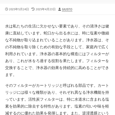
公
最
投
2025年5月24日
2025年4月23日
GIUSTO
開
終
稿
日
更
者
新
水は私たちの生活に欠かせない要素であり、その清浄さは健
日
康に直結しています。
蛇口から出る水には、時に塩素や微細
な不純物が取り込まれていることがあります。浄水器は、そ
の不純物を取り除くための有効な手段として、家庭内で広く
利用されています。浄水器の基本的な構造にはフィルターが
あり、これが水をろ過する役割を果たします。フィルターを
交換することで、浄水器の効果を持続的に高めることができ
ます。
そのフィルターがカートリッジと呼ばれる部品です。カート
リッジには様々な種類があり、それぞれ異なる浄水機能を持
っています。活性炭フィルターは、特に水道水に含まれる塩
素を効果的に除去する特性があります。塩素の匂いや味を軽
減するのに優れた効果を発揮します。また、逆浸透膜という