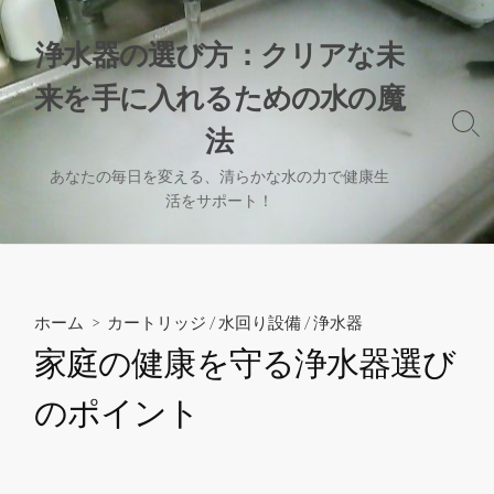
コ
ン
浄水器の選び方：クリアな未
テ
来を手に入れるための水の魔
ン
ツ
検
法
へ
索
切
ス
あなたの毎日を変える、清らかな水の力で健康生
り
活をサポート！
キ
替
ッ
え
プ
ホーム
>
カートリッジ
/
水回り設備
/
浄水器
家庭の健康を守る浄水器選び
のポイント