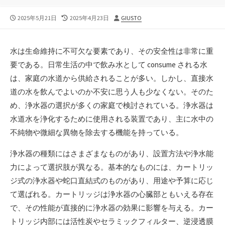
公
最
投
2025年5月21日
2025年4月23日
GIUSTO
開
終
稿
日
更
者
新
水は生命維持に不可欠な要素であり、その安全性は非常に重
日
要である。
日常生活の中で飲み水として consume される水
は、家庭の水道から供給されることが多い。しかし、直接水
道の水を飲んでよいのか不安に思う人も少なくない。そのた
め、浄水器の選択が多くの家庭で検討されている。浄水器は
水道水を浄化するために使用される装置であり、主に水中の
不純物や微細な異物を除去する機能を持っている。
浄水器の種類にはさまざまなものがあり、設置方法や浄水能
力によって選択肢が異なる。基本的なものには、カートリッ
ジ式の浄水器や蛇口直結式のものがあり、用途や予算に応じ
て選ばれる。カートリッジは浄水器の心臓部ともいえる存在
で、その性能が直接的に浄水器の効果に影響を与える。カー
トリッジ内部には活性炭やセラミックフィルター、逆浸透膜