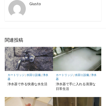
Giusto
関連投稿
カートリッジ
/
水回り設備
/
浄水
カートリッジ
/
水回り設備
/
浄水
器
器
浄水器で作る快適な水生活
浄水器で手に入れる清潔な
日常生活