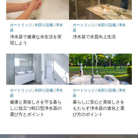
カートリッジ
/
水回り設備
/
浄水
カートリッジ
/
水回り設備
/
浄水
器
器
浄水器で健康な水生活を実
浄水器で水質向上生活
現しよう
カートリッジ
/
水回り設備
/
浄水
カートリッジ
/
水回り設備
/
浄水
器
器
健康と美味しさを守る暮ら
暮らしに安心と美味しさを
しに役立つ蛇口型浄水器の
もたらす浄水器の進化と選
選び方とポイント
び方のポイント