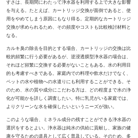
すさは、長期間にわたって浄水器を利用する上で大きな影響
を与える。たとえば、カートリッジ交換が面倒であると、使
用をやめてしまう原因にもなり得る。定期的なカートリッジ
交換が求められるため、その頻度やコストも比較検討材料と
なる。
カルキ臭の除去を目的とする場合、カートリッジの交換は比
較的頻繁に行う必要があるが、逆浸透膜型浄水器の場合は、
それほど頻繁に交換する必要がないこともある。水の利用目
的も考慮すべきである。家庭内での料理や飲水だけでなく、
ペットの水や植物への水遣りにも利用することができる。そ
のため、水の質や成分にこだわる方は、どの程度まで水の浄
化が可能かを詳しく調査したい。特に乳児がいる家庭では、
よりクリーンな水を確保したいというニーズが強い。
このような場合、ミネラル成分の残すことができる浄水器の
選択をするとよい。浄水器は純水の供給に貢献し、家族の健
康を守るための道具として広く普及している。そのため、多