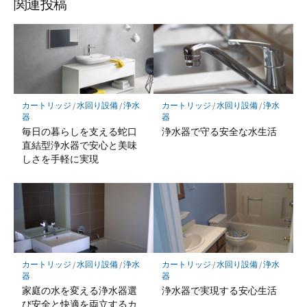
関連投稿
カートリッジ
/
水回り設備
/
浄水
カートリッジ
/
水回り設備
/
浄水
器
器
毎日の暮らしを支える蛇口
浄水器で守る安全な水生活
直結型浄水器で安心と美味
しさを手軽に実現
カートリッジ
/
水回り設備
/
浄水
カートリッジ
/
水回り設備
/
浄水
器
器
家庭の水を変える浄水器選
浄水器で実現する安心生活
び安全と快適を両立するカ