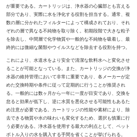
が重要である。カートリッジは、浄水器の心臓部とも言える
部分であり、実際に水を浄化する役割を担当する。通常、複
数の層に分かれたフィルターによって構成されており、それ
ぞれの層で異なる不純物を取り除く。初期段階で大きな粒子
を除去し、中間層で化学物質や一般的な不純物を吸着し、最
終的には微細な菌類やウイルスなどを除去する役割を持つ。
これにより、水道水をより安全で清潔な飲料水へと変化させ
ることが可能となっている。また、カートリッジの交換が浄
水器の維持管理において非常に重要であり、各メーカーが定
めた交換時期や条件に従って定期的に行うことが推奨され
る。一般的には数ヶ月から一年に一度が目安であり、交換を
怠ると効果が低下し、逆に水質を悪化させる可能性もあるた
め注意が必要である。カートリッジの性能や素材により、除
去できる物質や水の味わいも変化するため、選択も慎重に行
う必要がある。浄水器を使用する最大の利点として、ペット
ボトル入りの水を購入する手間を省くことが挙げられる。