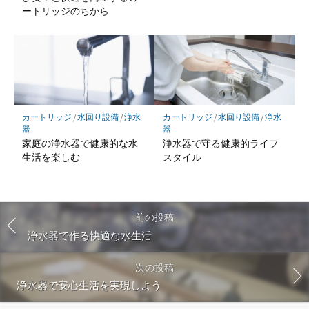
ートリッジのちから
カートリッジ
/
水回り設備
/
浄水
カートリッジ
/
水回り設備
/
浄水
器
器
家庭の浄水器で健康的な水
浄水器で守る健康的ライフ
生活を楽しむ
スタイル
前の投稿
浄水器で作る快適な水生活
次の投稿
浄水器で安心生活を実現しよう