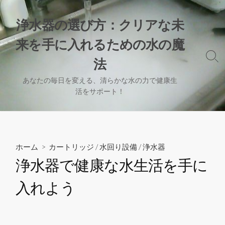
コ
ン
浄水器の選び方：クリアな未
テ
来を手に入れるための水の魔
ン
ツ
検
法
へ
索
切
ス
あなたの毎日を変える、清らかな水の力で健康生
り
活をサポート！
キ
替
ッ
え
プ
ホーム
>
カートリッジ
/
水回り設備
/
浄水器
浄水器で健康な水生活を手に
入れよう