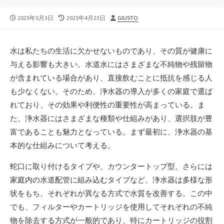
公
最
投
2025年5月3日
2025年4月23日
GIUSTO
開
終
稿
日
更
者
新
水は私たちの生活に欠かせないものであり、その質が健康に
日
与える影響も大きい。
水道水にはさまざまな不純物や残留物
が含まれている場合があり、直接飲むことに抵抗を感じる人
も少なくない。そのため、浄水器の導入が多くの家庭で選ば
れており、その効果や利便性の重要性が高まっている。ま
た、浄水器にはさまざまな種類や仕組みがあり、選択肢が豊
富であることも魅力となっている。まず最初に、浄水器の基
本的な仕組みについて考える。
蛇口に取り付けるタイプや、カウンタートップ型、さらには
家庭内の水道配管に組み込むタイプなど、浄水器は多様な形
状をもち、それぞれが異なる方式で水質を改善する。この中
でも、フィルターやカートリッジを使用してそれぞれの不純
物を除去する方式が一般的であり、特にカートリッジの役割