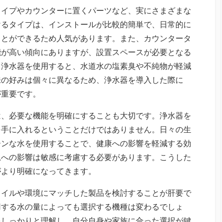
タイプやカウンターに置くパーツなど、実にさまざまな
けるタイプは、インストールが比較的簡単で、日常的に
ことができるため人気があります。また、カウンタータ
能が高い傾向にありますが、設置スペースが必要となる
。浄水器を使用すると、水道水の塩素臭や不純物が軽減
味の好みは個々に異なるため、浄水器を導入した際に
が重要です。
は、必要な機能を明確にすることも大切です。浄水器を
を手に入れるということだけではありません。日々の生
ーンな水を使用することで、健康への影響を軽減する効
児への影響は敏感に考慮する必要があります。こうした
がより明確になってきます。
タイルや環境にマッチした製品を検討することが肝要で
用する水の量によっても選択する機種は変わるでしょ
をしっかりと理解し、自分自身や家族に合った選択が鍵