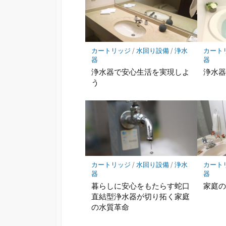
カートリッジ
/
水回り設備
/
浄水
カート
器
器
浄水器で安心生活を実現しよ
浄水
う
カートリッジ
/
水回り設備
/
浄水
カート
器
器
暮らしに安心をもたらす蛇口
家庭
直結型浄水器が切り拓く家庭
の水質革命