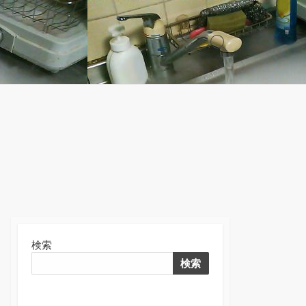
検
索
切
り
替
え
検索
検索