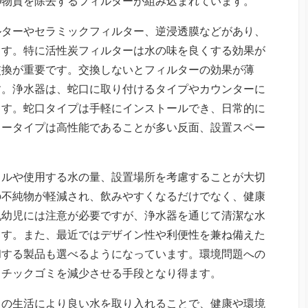
の物質を除去するフィルターが組み込まれています。
ルターやセラミックフィルター、逆浸透膜などがあり、
ます。特に活性炭フィルターは水の味を良くする効果が
交換が重要です。交換しないとフィルターの効果が薄
す。浄水器は、蛇口に取り付けるタイプやカウンターに
ます。蛇口タイプは手軽にインストールでき、日常的に
タータイプは高性能であることが多い反面、設置スペー
イルや使用する水の量、設置場所を考慮することが大切
の不純物が軽減され、飲みやすくなるだけでなく、健康
乳幼児には注意が必要ですが、浄水器を通じて清潔な水
ます。また、最近ではデザイン性や利便性を兼ね備えた
和する製品も選べるようになっています。環境問題への
スチックゴミを減少させる手段となり得ます。
ちの生活により良い水を取り入れることで、健康や環境