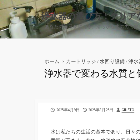
コ
ン
浄水器の選び方：クリア
テ
あなたの毎日を変える、清らかな水の力で健
ン
ツ
へ
ス
キ
ホーム
>
カートリッジ
/
水回り設備
/
浄水
ッ
浄水器で変わる水質と
プ
公
最
投
2025年4月9日
2025年3月25日
GIUSTO
開
終
稿
日
更
者
新
水は私たちの生活の基本であり、日々
日